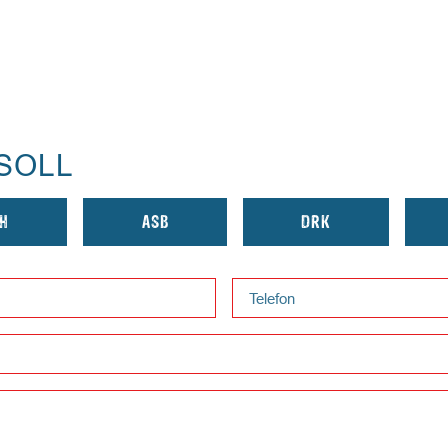
HOME
SEI DABEI!
WAS PASST ZU MIR?
SOLL
EINHEITEN
H
ASB
DRK
IN DEINER NÄHE!
KONTAKT