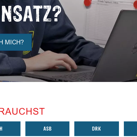
INSATZ?
H MICH?
BRAUCHST
H
ASB
DRK