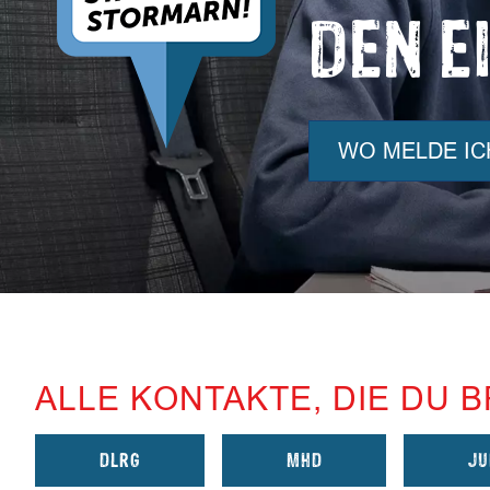
DEN E
WO MELDE IC
ALLE KONTAKTE, DIE DU 
DLRG
MHD
JU