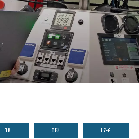
©Angie Barthels
TB
TEL
LZ-G